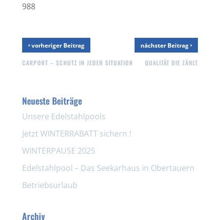
988
‹
›
vorheriger Beitrag
nächster Beitrag
CARPORT – SCHUTZ IN JEDER SITUATION
QUALITÄT DIE ZÄHLT
Neueste Beiträge
Unsere Edelstahlpools
Jetzt WINTERRABATT sichern !
WINTERPAUSE 2025
Edelstahlpool – Das Seekarhaus in Obertauern
Betriebsurlaub
Archiv