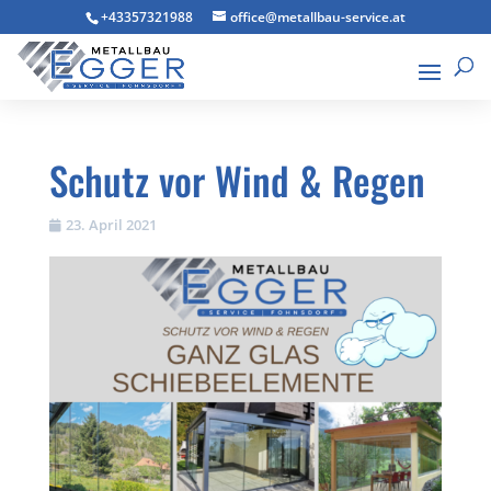
+43357321988
office@metallbau-service.at
Schutz vor Wind & Regen
23. April 2021