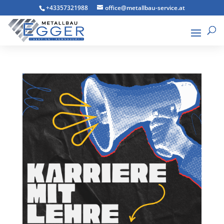
+43357321988
office@metallbau-service.at