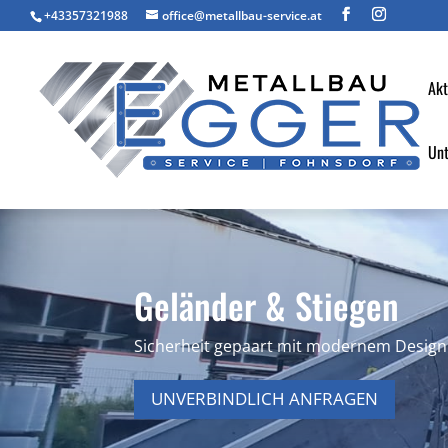
+43357321988
office@metallbau-service.at
Akt
Un
Geländer & Stiegen
Sicherheit gepaart mit modernem Design
UNVERBINDLICH ANFRAGEN