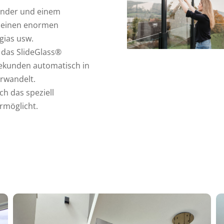
länder und einem
n einen enormen
gias usw.
 das SlideGlass®
ekunden automatisch in
erwandelt.
h das speziell
rmöglicht.