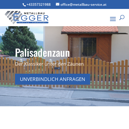
+43357321988
office@metallbau-service.at
Palisadenzaun
Der Klassiker unter den Zäunen
UNVERBINDLICH ANFRAGEN