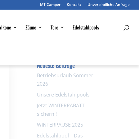
MT Camper
Kontakt
Unverbindliche Anfrage
alkone
Zäune
Tore
Edelstahlpools
Neueste Beiträge
Betriebsurlaub Sommer
2026
Unsere Edelstahlpools
Jetzt WINTERRABATT
sichern !
r
WINTERPAUSE 2025
Edelstahlpool – Das