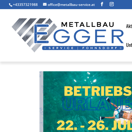
+43357321988
office@metallbau-service.at
Akt
Un