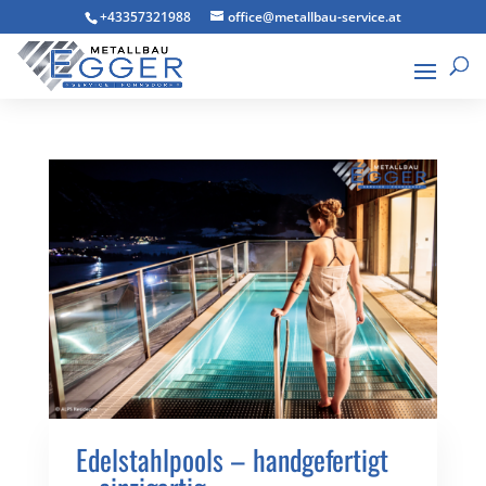
+43357321988
office@metallbau-service.at
Edelstahlpools – handgefertigt