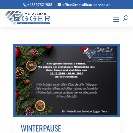
+43357321988
office@metallbau-service.at
WINTERPAUSE