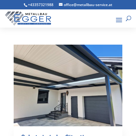
+43357321988
office@metallbau-service.at