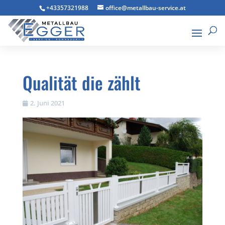
+43357321988
office@metallbau-service.at
Qualität die zählt
2. Juni 2021