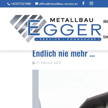
+43357321988
office@metallbau-service.at
Akt
Un
Endlich nie mehr …
27. Februar 2023