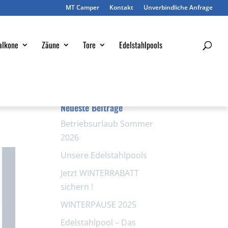
MT Camper
Kontakt
Unverbindliche Anfrage
alkone
Zäune
Tore
Edelstahlpools
Neueste Beiträge
Betriebsurlaub Sommer
2026
Unsere Edelstahlpools
Jetzt WINTERRABATT
sichern !
WINTERPAUSE 2025
Edelstahlpool – Das