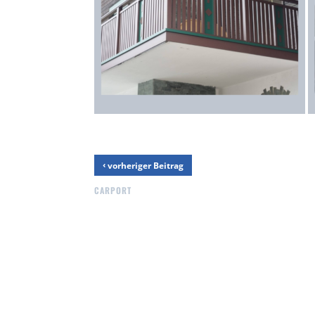
‹
vorheriger Beitrag
CARPORT