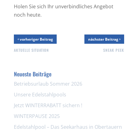
Holen Sie sich Ihr unverbindliches Angebot
noch heute.
‹
›
vorheriger Beitrag
nächster Beitrag
AKTUELLE SITUATION
SNEAK PEEK
Neueste Beiträge
Betriebsurlaub Sommer 2026
Unsere Edelstahlpools
Jetzt WINTERRABATT sichern !
WINTERPAUSE 2025
Edelstahlpool – Das Seekarhaus in Obertauern