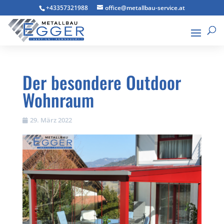
+43357321988
office@metallbau-service.at
Der besondere Outdoor
Wohnraum
29. März 2022