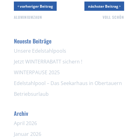
‹
›
vorheriger Beitrag
nächster Beitrag
ALUMINIUMZAUN
VOLL SCHÖN
Neueste Beiträge
Unsere Edelstahlpools
Jetzt WINTERRABATT sichern !
WINTERPAUSE 2025
Edelstahlpool – Das Seekarhaus in Obertauern
Betriebsurlaub
Archiv
April 2026
Januar 2026