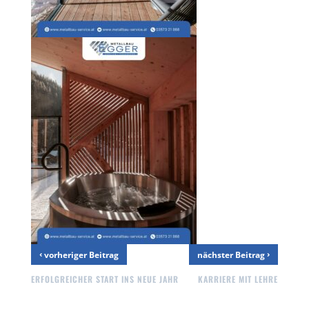
‹
›
vorheriger Beitrag
nächster Beitrag
ERFOLGREICHER START INS NEUE JAHR
KARRIERE MIT LEHRE