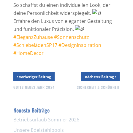
So schaffst du einen individuellen Look, der
deine Persönlichkeit widerspiegelt.
Erfahre den Luxus von eleganter Gestaltung
und funktionaler Präzision.
#EleganzZuhause
#Sonnenschutz
#SchiebelädenSP17
#DesignInspiration
#HomeDecor
‹
›
vorheriger Beitrag
nächster Beitrag
GUTES NEUES JAHR 2024
SICHERHEIT & SCHÖNHEIT
Neueste Beiträge
Betriebsurlaub Sommer 2026
Unsere Edelstahlpools