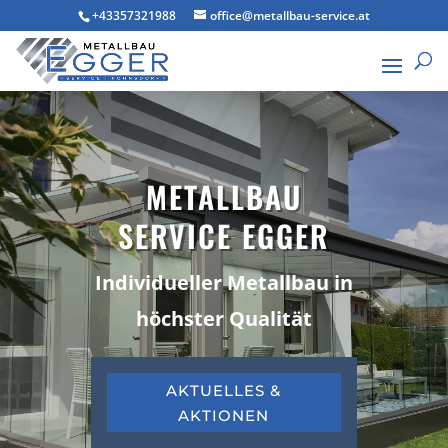
+43357321988
office@metallbau-service.at
METALLBAU
SERVICE EGGER
Individueller Metallbau in
höchster Qualität
AKTUELLES &
AKTIONEN