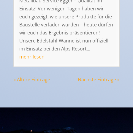
Metallbau Service Egger – Qualität im
Einsatz! Vor wenigen Tagen haben wir
euch gezeigt, wie unsere Produkte für die
Baustelle verladen wurden – heute dürfen
wir euch das Ergebnis präsentieren!
Unsere Edelstahl-Wanne ist nun offiziell
im Einsatz bei den Alps Resort...
mehr lesen
« Ältere Einträge
Nächste Einträge »