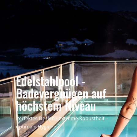
Edelstahlpool -
Badevergnügen auf
höchstem Niveau
Perfektes Design - extreme Robustheit -
optimale Hygiene